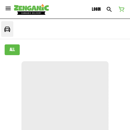
Login
All